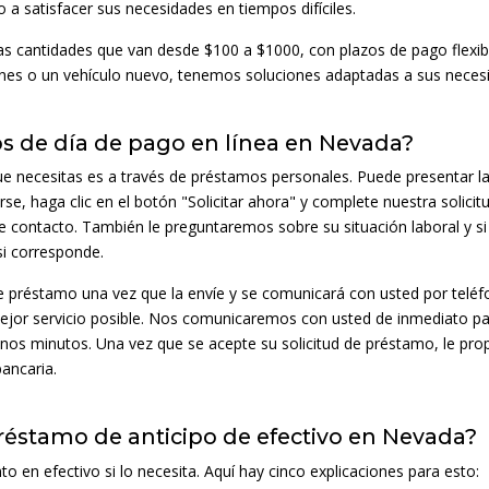
 a satisfacer sus necesidades en tiempos difíciles.
s cantidades que van desde $100 a $1000, con plazos de pago flexib
ones o un vehículo nuevo, tenemos soluciones adaptadas a sus necesi
 de día de pago en línea en Nevada?
ue necesitas es a través de préstamos personales. Puede presentar la so
se, haga clic en el botón "Solicitar ahora" y complete nuestra solicit
 contacto. También le preguntaremos sobre su situación laboral y s
si corresponde.
de préstamo una vez que la envíe y se comunicará con usted por teléf
mejor servicio posible. Nos comunicaremos con usted de inmediato par
 unos minutos. Una vez que se acepte su solicitud de préstamo, le p
bancaria.
réstamo de anticipo de efectivo en Nevada?
o en efectivo si lo necesita. Aquí hay cinco explicaciones para esto: